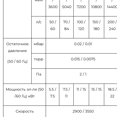
мин
/
/
/
/
/
3600
5040
7200
10800
1440
л/с
50 /
70 /
100 /
150 /
200 /
60
84
120
180
240
Остаточное
мбар
0.02 / 0.01
давление
торр
0.015 / 0.0075
(50 / 60 Гц)
Пa
2 / 1
Мощность эл-ля (50
5.5 /
7.5 /
11 / 15
15 / 15
18.5 /
/60 Гц) кВт
7.5
11
22
Скорость
2900 / 3550