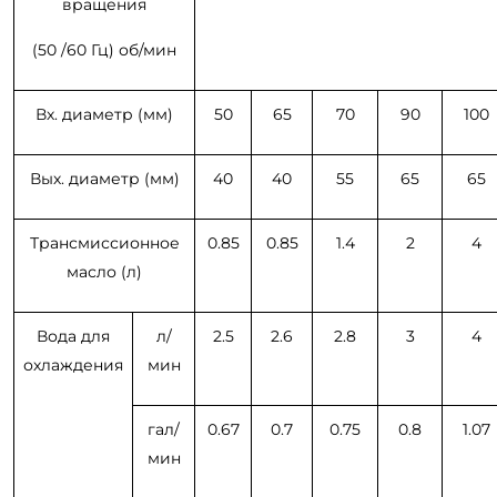
вращения
(50 /60 Гц) об/мин
Вх. диаметр (мм)
50
65
70
90
100
Вых. диаметр (мм)
40
40
55
65
65
Трансмиссионное
0.85
0.85
1.4
2
4
масло (л)
Вода для
л/
2.5
2.6
2.8
3
4
охлаждения
мин
гал/
0.67
0.7
0.75
0.8
1.07
мин