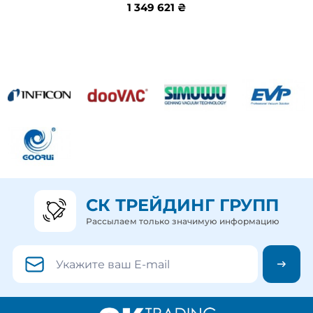
1 349 621 ₴
1 349 621 ₴
СК ТРЕЙДИНГ ГРУПП
Рассылаем только значимую информацию