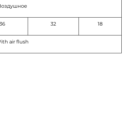
Воздушное
36
32
18
ith air flush