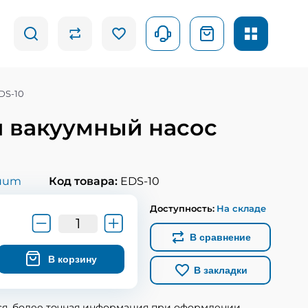
DS-10
 вакуумный насос
uum
Код товара:
EDS-10
Доступность:
На складе
В сравнение
В корзину
В закладки
ся, более точная информация при оформлении