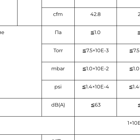
cfm
42.8
2
ие
Пa
≦1.0
≦
Torr
≦7.5×10Е-3
≦7.5
mbar
≦1.0×10Е-2
≦1.0
psi
≦1.4×10Е-4
≦1.4
dB(A)
≦63
1×10Е