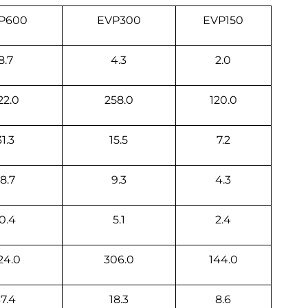
P600
EVP300
EVP150
8.7
4.3
2.0
22.0
258.0
120.0
31.3
15.5
7.2
18.7
9.3
4.3
0.4
5.1
2.4
24.0
306.0
144.0
7.4
18.3
8.6