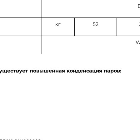
кг
52
W
существует повышенная конденсация паров: