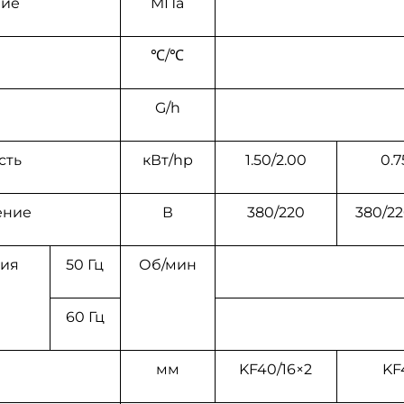
ние
MПa
℃/℃
G/h
сть
кВт/hp
1.50/2.00
0.7
ение
В
380/220
380/2
ния
50 Гц
Об/мин
60 Гц
мм
KF40/16×2
KF