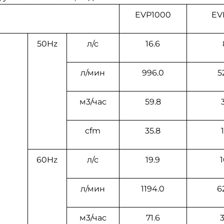
EVP1000
EV
50Hz
л/с
16.6
л/мин
996.0
5
м3/час
59.8
cfm
35.8
60Hz
л/с
19.9
1
л/мин
1194.0
6
м3/час
71.6
3