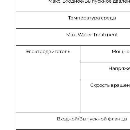
Макс. Входное/Выпускное давле
Температура среды
Max. Water Treatment
Электродвигатель
Мощно
Напряж
Скрость враще
Входной/Выпускной фланцы