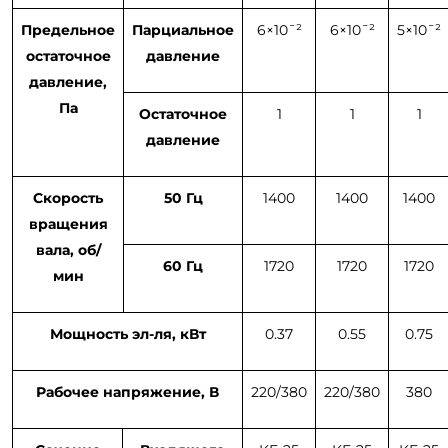
Предельное
Парциальное
6×10ˉ²
6×10ˉ²
5×10ˉ²
остаточное
давление
давление,
Па
Остаточное
1
1
1
давление
Скорость
50 Гц
1400
1400
1400
вращения
вала, об/
60 Гц
1720
1720
1720
мин
Мощность эл-ля, кВт
0.37
0.55
0.75
Рабочее напряжение, В
220/380
220/380
380