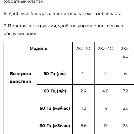
(обратный клапан)
6. Удобный, блок управления клапаном газобалласта
7. Простая конструкция, удобное управление, легок в
обслуживании
Модель
2XZ -2C
2XZ-4C
2XZ-
6C
Быстрота
50 Гц (л/с)
2
4
6
действия
60 Гц (л/с)
2.4
4.8
7.2
50 Гц (м3/час)
7.2
14
22
60 Гц (м3/час)
8.6
17
25