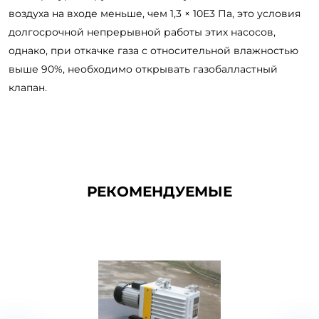
воздуха на входе меньше, чем 1,3 × 10Е3 Па, это условия
долгосрочной непрерывной работы этих насосов,
однако, при откачке газа с относительной влажностью
выше 90%, необходимо открывать газобалластный
клапан.
РЕКОМЕНДУЕМЫЕ
Пластинчато роторный
вакуумный насос 2XZ-6C
(220 В)
Серия 2XZ пластинчато-роторных вакуумных насосов с прямым приводом не
предназначен для перекачки кис..