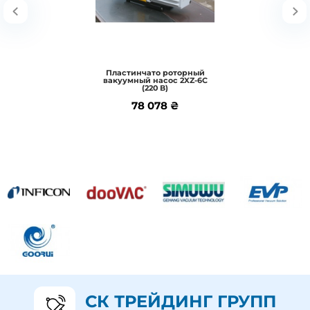
В корзину
Пластинчато роторный
вакуумный насос 2XZ-6C
Подробнее
(220 В)
78 078 ₴
78 078 ₴
СК ТРЕЙДИНГ ГРУПП