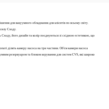
шення для вакуумного обладнання для клієнтів по всьому світу.
силу Сходу.
 Сходу, його дизайн та колір поєднуються зі східною естетикою, що
аті ділять камеру насоса на три частини. Об'єм камери насоса
уумним резервуаром та блоком керування для систем CVS, які широко