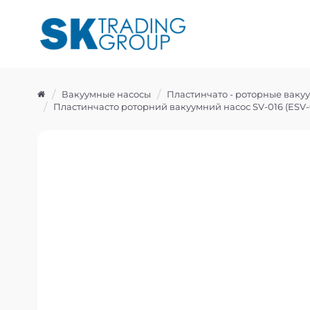
Вакуумные насосы
Пластинчато - роторные ваку
Пластинчасто роторний вакуумний насос SV-016 (ESV-