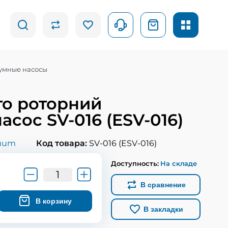
умные насосы
то роторний
асос SV-016 (ESV-016)
uum
Код товара:
SV-016 (ESV-016)
Доступность:
На складе
В сравнение
В корзину
В закладки