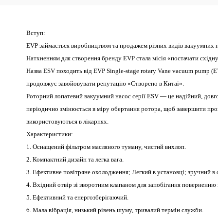
Вступ:
EVP займається виробництвом та продажем різних видів вакуумних на
Натхненням для створення бренду EVP стала місія «постачати східну
Назва ESV походить від EVP Single-stage rotary Vane vacuum pump (
продовжує завойовувати репутацію «Створено в Китаї».
Роторний лопатевий вакуумний насос серії ESV — це надійний, довго
періодично змінюється в міру обертання ротора, щоб завершити проц
використовуються в лікарнях.
Характеристики:
1. Оснащений фільтром масляного туману, чистий вихлоп.
2. Компактний дизайн та легка вага.
3. Ефективне повітряне охолодження; Легкий в установці; зручний в 
4. Вхідний отвір зі зворотним клапаном для запобігання поверненню 
5. Ефективний та енергозберігаючий.
6. Мала вібрація, низький рівень шуму, тривалий термін служби.