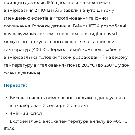
принцип дозволяє IE514 досягати нижньої межі
вимірювання 2 × 10
‑12
мбар завдяки внутрішньому
зменшенню ефектів випромінювання та іонної
поглинання. Головки датчиків IE414 та IE514 розроблені
для вакуумних систем із низьким газовиділенням і
можуть витримувати випалювання до надвисоких
температур (400 °C). Термостійкий комплект кабелів
вимірювальної головки також розрахований на високу
температуру випалювання - понад 200 °C (до 250 °C у зоні
фланця датчика).
Переваги:
Висока точність вимірювань завдяки індивідуально
відкаліброваній сенсорній системі
Змінний катод
Екстремально висока температура випалу до 400 °C
IE414