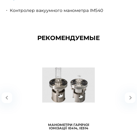
Контролер вакуумного манометра IM540
РЕКОМЕНДУЕМЫЕ
МАНОМЕТРИ ГАРЯЧОЇ
ІОНІЗАЦІЇ IE414, IE514
МАНОМЕТРИ ГАРЯЧОЇ ІОНІЗАЦІЇ IE414, IE514 Головки пасивних вимірювальних
приладів з іонізацією гаря..
В корзину
МАНОМЕТРИ ГАРЯЧОЇ
ІОНІЗАЦІЇ IE414, IE514
Подробнее