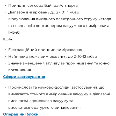
Принцип сенсора Байяра-Альперта
Діапазон вимірювань до 2×10⁻¹¹ мбар
Модулювання вихідного електронного струму катода
(в поєднанні з контролером вакуумного вимірювача
IM540)
IE514
Екстракційний принцип вимірювання
Найнижча межа вимірювання, до 2×10-12 мбар
Значне зменшення впливу випромінювання та іонної
поглинання
Сфери застосування:
Промислові та науково-дослідні застосування, що
вимагають точного вимірювання вакууму в діапазоні
високого/надвисокого вакууму та
високотемпературного випалювання
Операційні блоки: