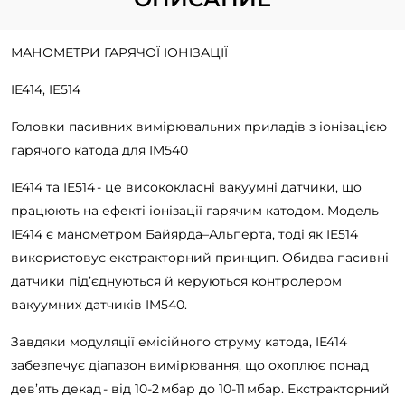
МАНОМЕТРИ ГАРЯЧОЇ ІОНІЗАЦІЇ
IE414, IE514
Головки пасивних вимірювальних приладів з іонізацією
гарячого катода для IM540
IE414 та IE514 - це висококласні вакуумні датчики, що
працюють на ефекті іонізації гарячим катодом. Модель
IE414 є манометром Байярда–Альперта, тоді як IE514
використовує екстракторний принцип. Обидва пасивні
датчики під’єднуються й керуються контролером
вакуумних датчиків IM540.
Завдяки модуляції емісійного струму катода, IE414
забезпечує діапазон вимірювання, що охоплює понад
дев’ять декад - від 10
‑2
мбар до 10
‑11
мбар. Екстракторний