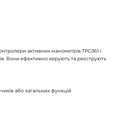
онтролери активних манометрів TPG361 і
в. Вони ефективно керують та реєструють
иків або загальних функцій