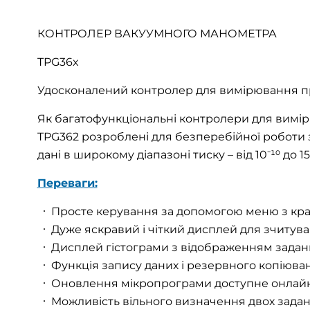
КОНТРОЛЕР ВАКУУМНОГО МАНОМЕТРА
TPG36x
Удосконалений контролер для вимірювання про
Як багатофункціональні контролери для вимірю
TPG362 розроблені для безперебійної роботи
дані в широкому діапазоні тиску – від 10⁻¹⁰ до 15
Переваги:
Просте керування за допомогою меню з кра
Дуже яскравий і чіткий дисплей для зчитува
Дисплей гістограми з відображенням заданих
Функція запису даних і резервного копіюва
Оновлення мікропрограми доступне онлайн
Можливість вільного визначення двох задан