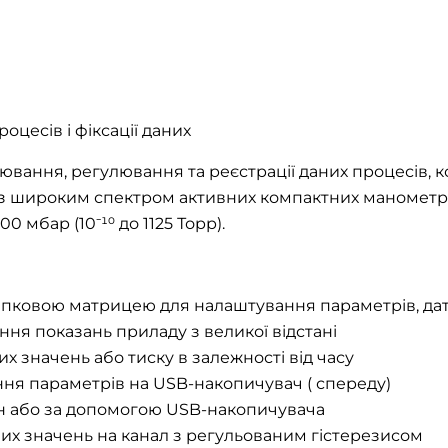
цесів і фіксації даних
вання, регулювання та реєстрації даних процесів, к
 з широким спектром активних компактних манометрі
00 мбар (10⁻¹⁰ до 1125 Торр).
пковою матрицею для налаштування параметрів, датч
ння показань приладу з великої відстані
 значень або тиску в залежності від часу
ння параметрів на USB-накопичувач ( спереду)
 або за допомогою USB-накопичувача
их значень на канал з регульованим гістерезисом