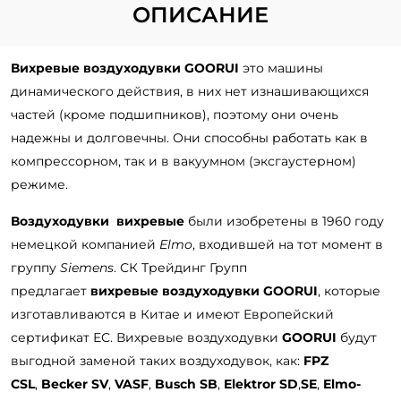
ОПИСАНИЕ
Вихревые воздуходувки
GOORUI
это машины
динамического действия, в них нет изнашивающихся
частей (кроме подшипников), поэтому они очень
надежны и долговечны. Они способны работать как в
компрессорном, так и в вакуумном (эксгаустерном)
режиме.
Воздуходувки вихревые
были изобретены в 1960 году
немецкой компанией
Elmo
, входившей на тот момент в
группу
Siemens
. СК Трейдинг Групп
предлагает
вихревые воздуходувки GOORUI
, которые
изготавливаются в Китае и имеют Европейский
сертификат ЕС. Вихревые воздуходувки
GOORUI
будут
выгодной заменой таких воздуходувок, как:
FPZ
CSL
,
Becker SV
,
VASF
,
Busch SB
,
Elektror SD
,
SE
,
Elmo-