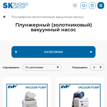
Плунжерные (золотниковые) вакуумные насосы
Плунжерный (золотниковый)
вакуумный насос
КАТЕГОРИИ
Сортировать:
Показывать:
Вводная замена стоксов
Плунжерный насос серии
212H и 412H
2Н
..
Преимущества моделей серии
насосов 2H: 2H30, 2H50, 2H70, 2H120,
2H150: 1) Низкое..