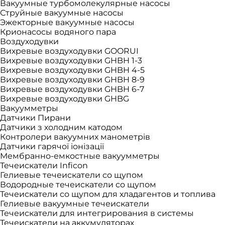
Вакуумные турбомолекулярные насосы
Струйные вакуумные насосы
Эжекторные вакуумные насосы
Крионасосы водяного пара
Воздуходувки
Вихревые воздуходувки GOORUI
Вихревые воздуходувки GHBH 1-3
Вихревые воздуходувки GHBH 4-5
Вихревые воздуходувки GHBH 8-9
Вихревые воздуходувки GHBH 6-7
Вихревые воздуходувки GHBG
Вакуумметры
Датчики Пирани
Датчики з холодним катодом
Контролери вакуумних манометрів
Датчики гарячої іонізації
Мембранно-емкостные вакуумметры
Течеискатели Inficon
Гелиевые течеискатели со щупом
Водородные течеискатели со щупом
Течеискатели со щупом для хладагентов и топлива
Гелиевые вакуумные течеискатели
Течеискатели для интегрирования в системы
Течеискатели на аккумуляторах