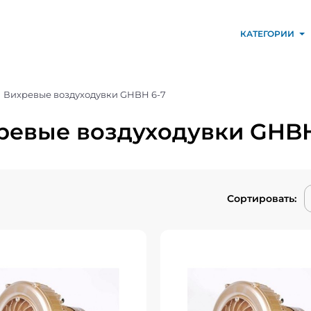
КАТЕГОРИИ
Вихревые воздуходувки GHBH 6-7
ревые воздуходувки GHBH
Сортировать:
евая воздуходувка
Вихревая воздуход
HBH 004 34 1R6
GHBH 5D5 36 1R
Вихревые
В