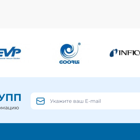
РУПП
ормацию