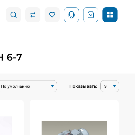
 6-7
Показывать:
увка
Вихревая воздуходувка
7
GHBH 002 34 1R6
ихревые
Вихревые