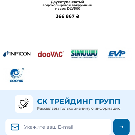
Двухступенчатый
водокольцевой вакуумный
Подробнее
насос DLV500
366 867 ₴
366 867 ₴
СК ТРЕЙДИНГ ГРУПП
Рассылаем только значимую информацию