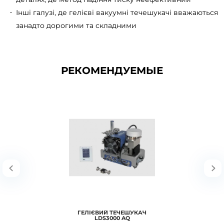
Інші галузі, де гелієві вакуумні течешукачі вважаються
занадто дорогими та складними
РЕКОМЕНДУЕМЫЕ
ГЕЛІЄВИЙ ТЕЧЕШУКАЧ
LDS3000 AQ
ГЕЛІЄВИЙ ТЕЧЕШУКАЧ LDS3000 AQ Накопичувальний течешукач - технологія
ULTRATEST Technology™ LDS3000..
В корзину
ГЕЛІЄВИЙ ТЕЧЕШУКАЧ
LDS3000 AQ
Подробнее