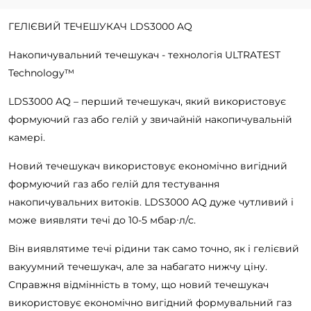
ГЕЛІЄВИЙ ТЕЧЕШУКАЧ LDS3000 AQ
Накопичувальний течешукач - технологія ULTRATEST
Technology™
LDS3000 AQ – перший течешукач, який використовує
формуючий газ або гелій у звичайній накопичувальній
камері.
Новий течешукач використовує економічно вигідний
формуючий газ або гелій для тестування
накопичувальних витоків. LDS3000 AQ дуже чутливий і
може виявляти течі до 10
-5
мбар∙л/с.
Він виявлятиме течі рідини так само точно, як і гелієвий
вакуумний течешукач, але за набагато нижчу ціну.
Справжня відмінність в тому, що новий течешукач
використовує економічно вигідний формувальний газ