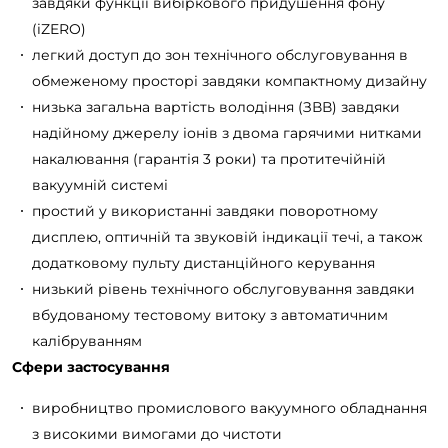
завдяки функції вибіркового придушення фону
(iZERO)
легкий доступ до зон технічного обслуговування в
обмеженому просторі завдяки компактному дизайну
низька загальна вартість володіння (ЗВВ) завдяки
надійному джерелу іонів з двома гарячими нитками
накалювання (гарантія 3 роки) та протитечійній
вакуумній системі
простий у використанні завдяки поворотному
дисплею, оптичній та звуковій індикації течі, а також
додатковому пульту дистанційного керування
низький рівень технічного обслуговування завдяки
вбудованому тестовому витоку з автоматичним
калібруванням
Сфери застосування
виробництво промислового вакуумного обладнання
з високими вимогами до чистоти