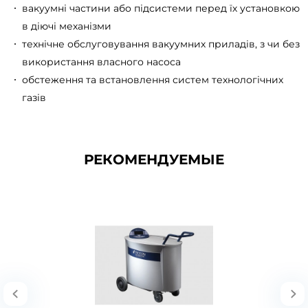
вакуумні частини або підсистеми перед їх установкою
в діючі механізми
технічне обслуговування вакуумних приладів, з чи без
використання власного насоса
обстеження та встановлення систем технологічних
газів
РЕКОМЕНДУЕМЫЕ
ГЕЛІЄВИЙ ТЕЧЕШУКАЧ
UL1000 Fab
ГЕЛІЄВИЙ ТЕЧЕШУКАЧ UL1000 FabСенсорна технологія ULTRATEST™"Сухий"
стандарт для вакуумних випробуван..