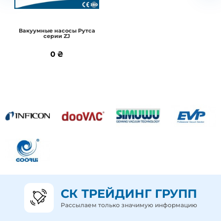
В корзину
Вакуумные насосы Рутса
серии ZJ
Подробнее
0 ₴
0 ₴
СК ТРЕЙДИНГ ГРУПП
Рассылаем только значимую информацию