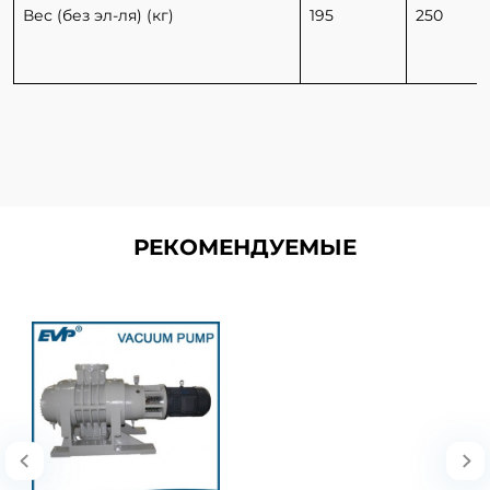
Вес (без эл-ля) (кг)
195
250
РЕКОМЕНДУЕМЫЕ
Вакуумные насосы Рутса
серии ZJ
Предназначение Вакуумный насос
Рутса серии ZJ – это насос прямого
вытеснения, также известный..