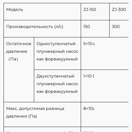
Модель
ZJ-150
ZJ-300
Производительность
(л/с)
150
300
Остаточное
Одноступенчатый
5×10
-2
давление
плунжерный насос
（Па）
как форвакуумный
Двухступенчатый
1×10
-1
плунжерный насос
как форвакуумный
Макс. допустимая разница
8×10
3
давления (Па)