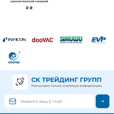
Подробнее
консистентной смазкой
0 ₴
0 ₴
СК ТРЕЙДИНГ ГРУПП
Рассылаем только значимую информацию