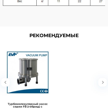
РЕКОМЕНДУЕМЫЕ
Турбомолекулярный насос
серии FB (гибрид) с
консистентной смазкой
Преимущества: Гибридный
турбомолекулярный насос 1)
Высокая производительность и
коэффицие..
В корзину
Турбомолекулярный насос
серии FB (гибрид) с