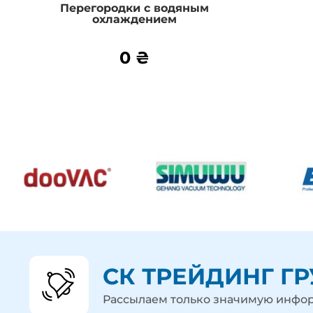
Перегородки с водяным
охлаждением
Подробнее
0 ₴
0 ₴
СК ТРЕЙДИНГ Г
Рассылаем только значимую инф