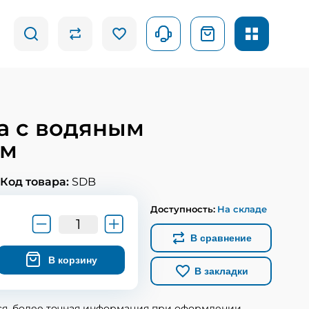
а с водяным
ем
Код товара:
SDB
Доступность:
На складе
В сравнение
В корзину
В закладки
ся, более точная информация при оформлении