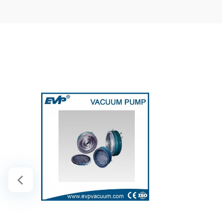
Перегородки с водяным
охлаждением
..
В корзину