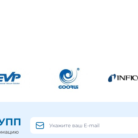
РУПП
ормацию