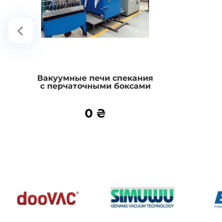
В корзину
Вакуумные печи спекания
с перчаточными боксами
Подробнее
0 ₴
0 ₴