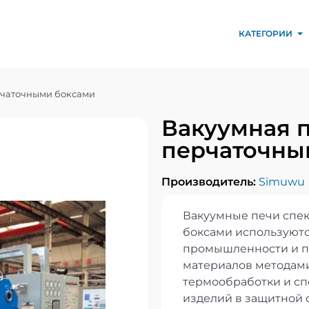
КАТЕГОРИИ
рчаточными боксами
Вакуумная п
перчаточны
Производитель:
Simuwu
Вакуумные печи спе
боксами используютс
промышленности и п
материалов методам
термообработки и спе
изделий в защитной 