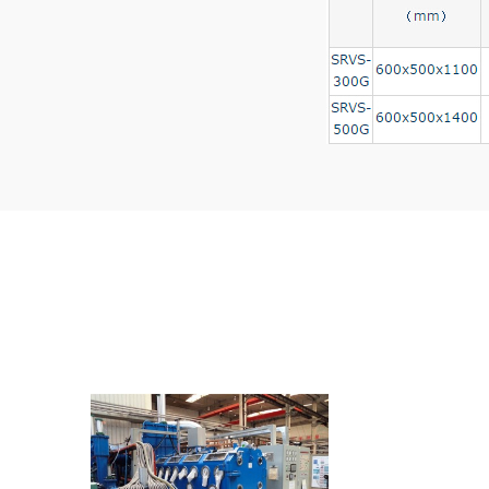
Вакуумные печи спекания
с перчаточными боксами
С одной стороны перчаточный бокс
присоединяется к рабочей камере
печи, с другой стороны осуществл..