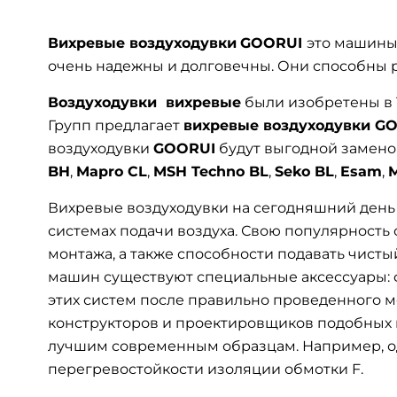
Вихревые воздуходувки
GOORUI
это машины
очень надежны и долговечны. Они способны ра
Воздуходувки вихревые
были изобретены в 
Групп предлагает
вихревые воздуходувки G
воздуходувки
GOORUI
будут выгодной заменой
BH
,
Mapro CL
,
MSH Techno BL
,
Seko BL
,
Esam
,
Вихревые воздуходувки на сегодняшний день
системах подачи воздуха. Свою популярность 
монтажа, а также способности подавать чист
машин существуют специальные аксессуары: 
этих систем после правильно проведенного 
конструкторов и проектировщиков подобных 
лучшим современным образцам. Например, оди
перегревостойкости изоляции обмотки F.