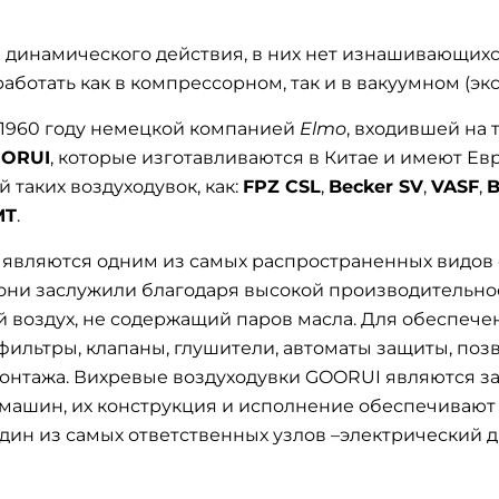
 динамического действия, в них нет изнашивающихс
ботать как в компрессорном, так и в вакуумном (эк
1960 году немецкой компанией
Elmo
, входившей на 
OORUI
, которые изготавливаются в Китае и имеют Е
 таких воздуходувок, как:
FPZ CSL
,
Becker SV
,
VASF
,
B
MT
.
 являются одним из самых распространенных видов 
они заслужили благодаря высокой производительнос
ый воздух, не содержащий паров масла. Для обеспеч
фильтры, клапаны, глушители, автоматы защиты, по
монтажа. Вихревые воздуходувки GOORUI являются 
машин, их конструкция и исполнение обеспечивают
н из самых ответственных узлов –электрический дви