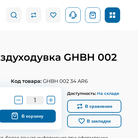
оздуходувка GHBH 002
Код товара:
GHBH 002 34 AR6
Доступность:
На складе
В сравнение
В корзину
В закладки
ся, более точная информация при оформлении