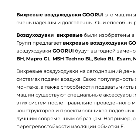
Вихревые воздуходувки
GOORUI
это машины
очень надежны и долговечны. Они способны ра
Воздуходувки вихревые
были изобретены в 
Групп предлагает
вихревые воздуходувки G
воздуходувки
GOORUI
будут выгодной заменой
BH
,
Mapro CL
,
MSH Techno BL
,
Seko BL
,
Esam
,
Вихревые воздуходувки на сегодняшний день
системах подачи воздуха. Свою популярность 
монтажа, а также способности подавать чист
машин существуют специальные аксессуары: 
этих систем после правильно проведенного 
конструкторов и проектировщиков подобных 
лучшим современным образцам. Например, оди
перегревостойкости изоляции обмотки F.