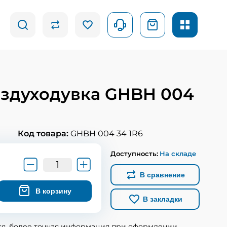
оздуходувка GHBH 004
Код товара:
GHBH 004 34 1R6
Доступность:
На складе
В сравнение
В корзину
В закладки
ся, более точная информация при оформлении