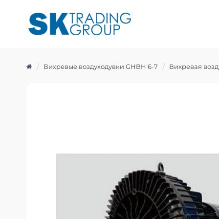
Вихревые воздуходувки GHBH 6-7
Вихревая возд