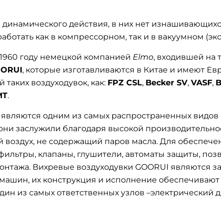
 динамического действия, в них нет изнашивающихс
ботать как в компрессорном, так и в вакуумном (эк
1960 году немецкой компанией
Elmo
, входившей на 
OORUI
, которые изготавливаются в Китае и имеют Е
 таких воздуходувок, как:
FPZ CSL
,
Becker SV
,
VASF
,
B
MT
.
 являются одним из самых распространенных видов 
они заслужили благодаря высокой производительнос
ый воздух, не содержащий паров масла. Для обеспеч
фильтры, клапаны, глушители, автоматы защиты, по
монтажа. Вихревые воздуходувки GOORUI являются 
машин, их конструкция и исполнение обеспечивают
н из самых ответственных узлов –электрический дви