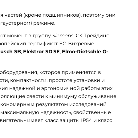
я частей (кроме подшипников), поэтому они
сгаустерном) режиме.
тот момент в группу
Siemens
. СК Трейдинг
вропейский сертификат ЕС. Вихревые
usch SB
,
Elektror SD
,
SE
,
Elmo-Rietschle G-
оборудования, которое применяется в
ти, компактности, простоте установки и
ения надежной и эргономичной работы этих
зволяющие свести к минимуму обслуживание
закономерным результатом исследований
 максимальную надежность, свойственные
гатель - имеет класс защиты IP54 и класс