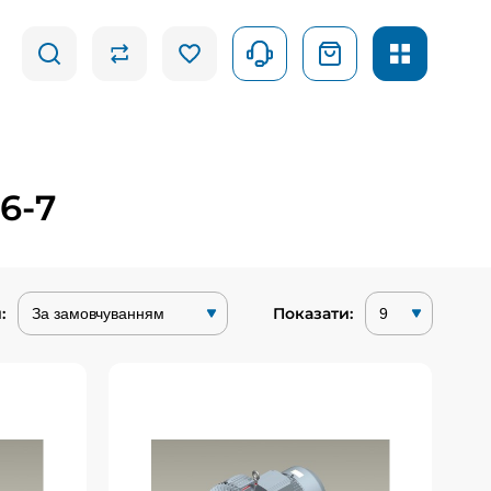
6-7
:
Показати:
вка
Вихрова повітродувка
6
GHBH 002 34 1R7
OORUI це
Вихрові повітродувки GOORUI це