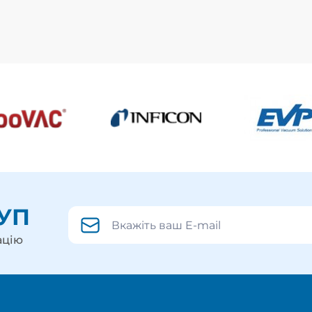
УП
ацію