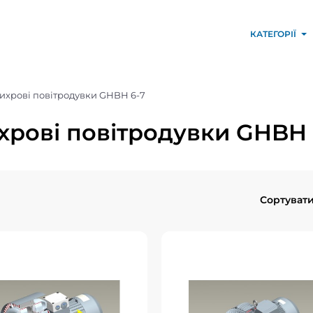
КАТЕГОРІЇ
ихрові повітродувки GHBH 6-7
хрові повітродувки GHBH 
Сортувати
евая воздуходувка
Вихрова повітроду
HBH 7D5 36 2R7
GHBH 002 34 1R
Вихревые
Вихрові повітродувки G