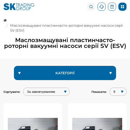
Маслозмащувані пластинчасто-роторні вакуумні насоси серії
SV (ESV)
Маслозмащувані пластинчасто-
роторні вакуумні насоси серії SV (ESV)
КАТЕГОРІЇ
Сортувати:
Показати:
Пластинчасто роторний
Пластинчасто роторний
вакуумний насос SV-008
вакуумний насос SV-010
(ESV-008)
(ESV-010)
Вступ:EVP займається виробництвом
Вступ:EVP займається виробництвом
та продажем різних видів вакуумних
та продажем різних видів вакуумних