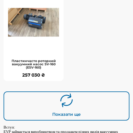
вакуумний насос SV-160
(ESV-160)
Вступ:EVP займається виробництвом
та продажем різних видів вакуумних
насосів, вакуумних клапанів та ..
До кошика
Пластинчасто роторний
вакуумний насос SV-160
Детальніше
(ESV-160)
257 030 ₴
257 030 ₴
Показати ще
Вступ:
EVP займається виробництвом та продажем різних видів вакуумних