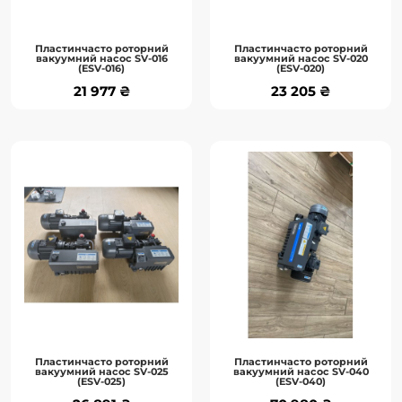
До кошика
До кошика
Пластинчасто роторний
Пластинчасто роторний
вакуумний насос SV-016
вакуумний насос SV-020
Детальніше
Детальніше
(ESV-016)
(ESV-020)
21 977 ₴
23 205 ₴
21 977 ₴
23 205 ₴
Пластинчасто роторний
Пластинчасто роторний
вакуумний насос SV-025
вакуумний насос SV-040
(ESV-025)
(ESV-040)
Вступ:EVP займається виробництвом
Вступ:EVP займається виробництвом
та продажем різних видів вакуумних
та продажем різних видів вакуумних
насосів, вакуумних клапанів та ..
насосів, вакуумних клапанів та ..
До кошика
До кошика
Пластинчасто роторний
Пластинчасто роторний
вакуумний насос SV-025
вакуумний насос SV-040
Детальніше
Детальніше
(ESV-025)
(ESV-040)