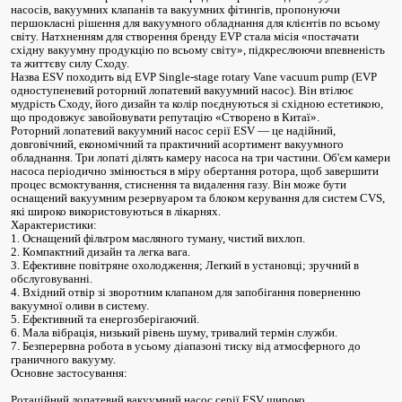
насосів, вакуумних клапанів та вакуумних фітингів, пропонуючи
першокласні рішення для вакуумного обладнання для клієнтів по всьому
світу. Натхненням для створення бренду EVP стала місія «постачати
східну вакуумну продукцію по всьому світу», підкреслюючи впевненість
та життєву силу Сходу.
Назва ESV походить від EVP Single-stage rotary Vane vacuum pump (EVP
одноступеневий роторний лопатевий вакуумний насос). Він втілює
мудрість Сходу, його дизайн та колір поєднуються зі східною естетикою,
що продовжує завойовувати репутацію «Створено в Китаї».
Роторний лопатевий вакуумний насос серії ESV — це надійний,
довговічний, економічний та практичний асортимент вакуумного
обладнання. Три лопаті ділять камеру насоса на три частини. Об'єм камери
насоса періодично змінюється в міру обертання ротора, щоб завершити
процес всмоктування, стиснення та видалення газу. Він може бути
оснащений вакуумним резервуаром та блоком керування для систем CVS,
які широко використовуються в лікарнях.
Характеристики:
1. Оснащений фільтром масляного туману, чистий вихлоп.
2. Компактний дизайн та легка вага.
3. Ефективне повітряне охолодження; Легкий в установці; зручний в
обслуговуванні.
4. Вхідний отвір зі зворотним клапаном для запобігання поверненню
вакуумної оливи в систему.
5. Ефективний та енергозберігаючий.
6. Мала вібрація, низький рівень шуму, тривалий термін служби.
7. Безперервна робота в усьому діапазоні тиску від атмосферного до
граничного вакууму.
Основне застосування:
Ротаційний лопатевий вакуумний насос серії ESV широко