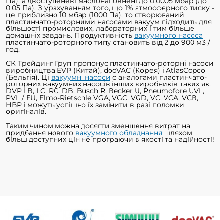
Па), а двоступеневі маслонаповнені до 0,0005 мбар (до
0,05 Па). З урахуванням того, що 1% атмосферного тиску -
це приблизно 10 мбар (1000 Па), то створюваний
пластинчато-роторними насосами вакуум підходить для
більшості промислових, лабораторних і тим більше
домашніх завдань. Продуктивність
вакуумного насоса
пластинчато-роторного типу становить від 2 до 900 м3 /
год.
СК Трейдинг Груп пропонує пластинчато-роторні насоси
виробництва EVP (Китай), dooVAC (Корея) і AtlasCopco
(Бельгія). Ці
вакуумні насоси
є аналогами пластинчато-
роторних вакуумних насосів інших виробників таких як:
DVP LB, LC, RC, DB, Busch R, Becker U, Pneumofore UVL,
PVL / EU, Elmo-Rietschle VGA, VGC, VGD, VC, VCA, VCB,
НВР і можуть успішно їх замінити в разі поломки
оригіналів.
Таким чином можна досягти зменшення витрат на
придбання нового
вакуумного обладнання
шляхом
більш доступних цін не програючи в якості та надійності!