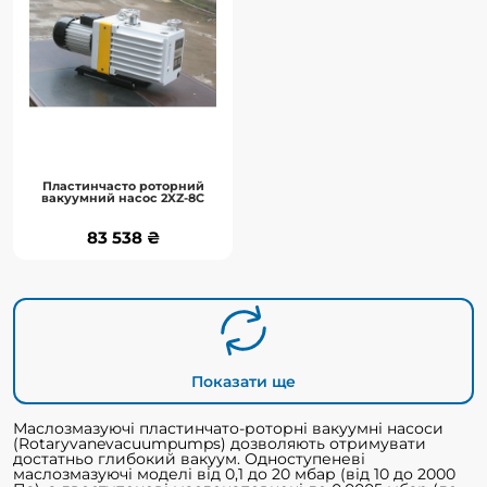
та продажем різних видів вакуумних
насосів, вакуумних клапанів та ..
До кошика
Пластинчасто роторний
вакуумний насос 2XZ-8C
Детальніше
83 538 ₴
83 538 ₴
Показати ще
Маслозмазуючі пластинчато-роторні вакуумні насоси
(Rotaryvanevacuumpumps) дозволяють отримувати
достатньо глибокий вакуум. Одноступеневі
маслозмазуючі моделі від 0,1 до 20 мбар (від 10 до 2000