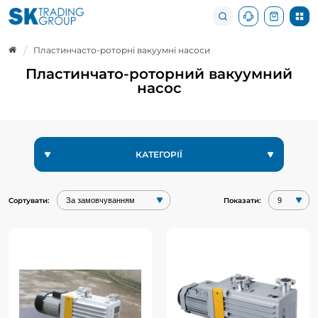
Пластинчасто-роторні вакуумні насоси
Пластинчато-роторний вакуумний
насос
КАТЕГОРІЇ
Сортувати:
Показати:
Пластинчасто роторний
Пластинчасто роторний
вакуумний насос 2XZ-15C
вакуумний насос 2XZ-1C
Вступ:EVP займається виробництвом
Вступ:EVP займається виробництвом
та продажем різних видів вакуумних
та продажем різних видів вакуумних
насосів, вакуумних клапанів та ..
насосів, вакуумних клапанів та ..