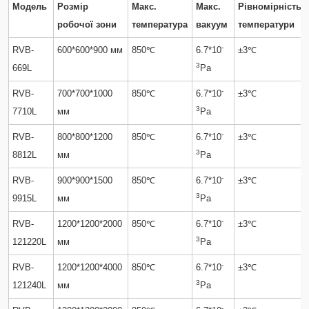
Модель
Розмір
Макс.
Макс.
Рівномірність
робочої зони
температура
вакуум
температури
-
RVB-
600*600*900 мм
850℃
6.7*10
±3℃
3
669L
Pa
-
RVB-
700*700*1000
850℃
6.7*10
±3℃
3
7710L
мм
Pa
-
RVB-
800*800*1200
850℃
6.7*10
±3℃
3
8812L
мм
Pa
-
RVB-
900*900*1500
850℃
6.7*10
±3℃
3
9915L
мм
Pa
-
RVB-
1200*1200*2000
850℃
6.7*10
±3℃
3
121220L
мм
Pa
-
RVB-
1200*1200*4000
850℃
6.7*10
±3℃
3
121240L
мм
Pa
-