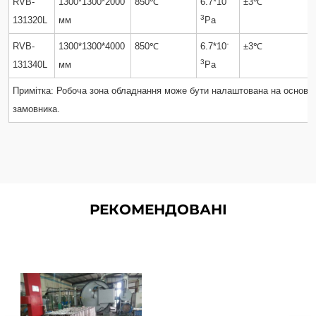
RVB-
1300*1300*2000
850℃
6.7*10
±3℃
3
131320L
мм
Pa
-
RVB-
1300*1300*4000
850℃
6.7*10
±3℃
3
131340L
мм
Pa
Примітка: Робоча зона обладнання може бути налаштована на основі п
замовника.
РЕКОМЕНДОВАНІ
Низькотемпературні
вакуумні печі для паяння
Низькотемпературна вакуумна
паяльна піч широко
використовується в алюмінієвих