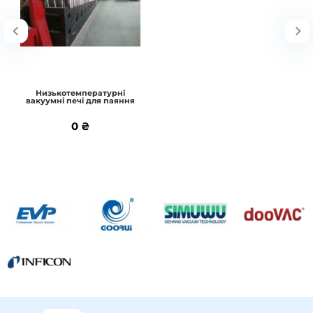
реберних теплообмінник..
До кошика
Низькотемпературні
вакуумні печі для паяння
Детальніше
0 ₴
0 ₴