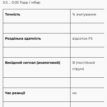
0.5 ... 0.05 Торр / мбар
Точність
% зчитування
Роздільна здатність
відсоток FS
Вихідний сигнал (аналоговий)
В (постійний
струм)
Час реакції
мс