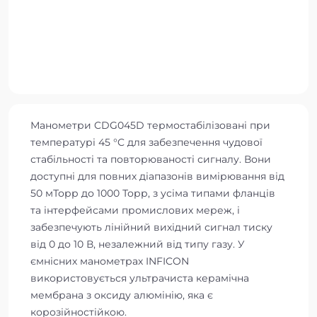
Манометри CDG045D термостабілізовані при
температурі 45 °C для забезпечення чудової
стабільності та повторюваності сигналу. Вони
доступні для повних діапазонів вимірювання від
50 мТорр до 1000 Торр, з усіма типами фланців
та інтерфейсами промислових мереж, і
забезпечують лінійний вихідний сигнал тиску
від 0 до 10 В, незалежний від типу газу. У
ємнісних манометрах INFICON
використовується ультрачиста керамічна
мембрана з оксиду алюмінію, яка є
корозійностійкою.