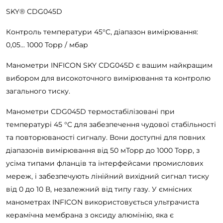
SKY® CDG045D
Контроль температури 45°C, діапазон вимірювання:
0,05... 1000 Торр / мбар
Манометри INFICON SKY CDG045D є вашим найкращим
вибором для високоточного вимірювання та контролю
загального тиску.
Манометри CDG045D термостабілізовані при
температурі 45 °C для забезпечення чудової стабільності
та повторюваності сигналу. Вони доступні для повних
діапазонів вимірювання від 50 мТорр до 1000 Торр, з
усіма типами фланців та інтерфейсами промислових
мереж, і забезпечують лінійний вихідний сигнал тиску
від 0 до 10 В, незалежний від типу газу. У ємнісних
манометрах INFICON використовується ультрачиста
керамічна мембрана з оксиду алюмінію, яка є