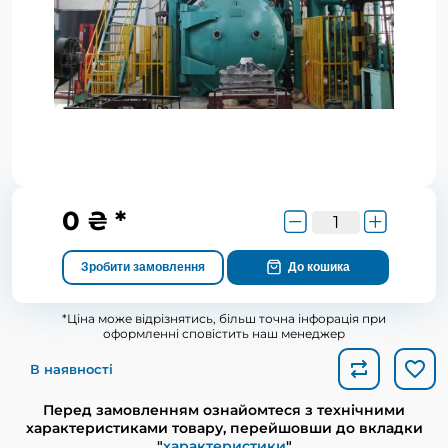
0 ₴ *
Зробити замовлення
До кошика
*Ціна може відрізнятись, більш точна інфорація при
оформленні сповістить наш менеджер
В наявності
Перед замовленням ознайомтеся з технічними
характеристиками товару, перейшовши до вкладки
"
характеристики
"