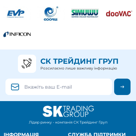
СК ТРЕЙДИНГ ГРУП
Розсилаємо лише важливу інформацію
Лідер ринку - компанія СК Трейдинг Груп
ІНФОРМАЦІЯ
СЛУЖБА ПІДТРИМКИ