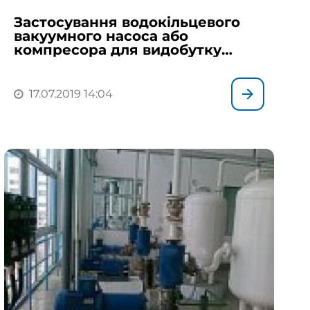
Застосування водокільцевого
вакуумного насоса або
компресора для видобутку
нафти і газу
17.07.2019 14:04